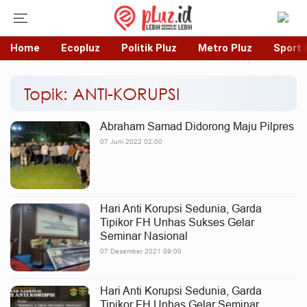
Home
Ecopluz
Politik Pluz
Metro Pluz
Sport 
Topik: ANTI-KORUPSI
Abraham Samad Didorong Maju Pilpres
07 Juni 2022 02:00
Hari Anti Korupsi Sedunia, Garda
Tipikor FH Unhas Sukses Gelar
Seminar Nasional
07 Desember 2021 09:00
Hari Anti Korupsi Sedunia, Garda
Tipikor FH Unhas Gelar Seminar