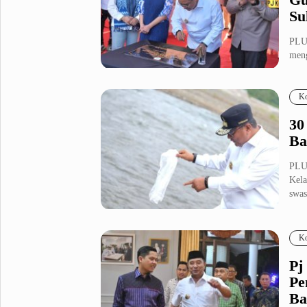
Su
PLUZ
meng
Mam
Ko
30
Ba
PLUZ
Kela
swas
Ko
Pj
Pe
Ba