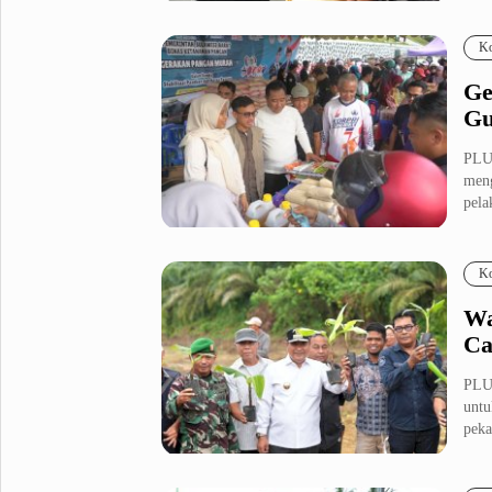
Fashion
Health
Ko
Inspirasi
Parenting
Ge
Teknologi
Gu
Komunitas Pluz
PLUZ
meng
pela
Profil Pluz
Ko
Indeks
Wa
Ca
PLU
untu
peka