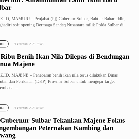
lbar
.ID, MAMUJU – Penjabat (Pj) Gubernur Sulbar, Bahtiar Baharuddin,
hadiri soft opening Dermaga Sandeq Nusantara milik Polda Sulbar di
...
ta
11 Februari 2025 19:05
 Ribu Benih Ikan Nila Dilepas di Bendungan
nua Majene
.ID, MAJENE – Penebaran benih ikan nila terus dilakukan Dinas
utan dan Perikanan (DKP) Provinsi Sulbar untuk mengejar target
embada ...
ta
11 Februari 2025 09:00
 Gubernur Sulbar Tekankan Majene Fokus
ngembangan Peternakan Kambing dan
wang