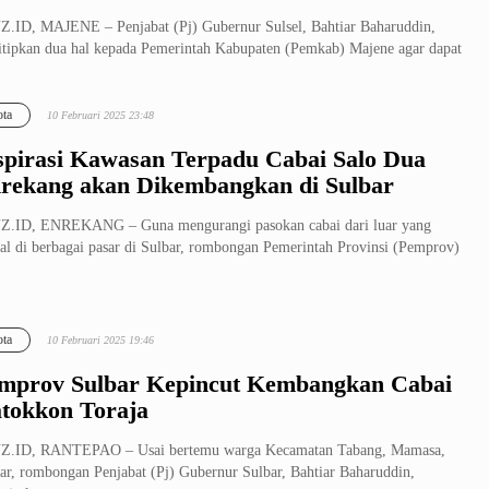
.ID, MAJENE – Penjabat (Pj) Gubernur Sulsel, Bahtiar Baharuddin,
tipkan dua hal kepada Pemerintah Kabupaten (Pemkab) Majene agar dapat
ta
10 Februari 2025 23:48
spirasi Kawasan Terpadu Cabai Salo Dua
rekang akan Dikembangkan di Sulbar
Z.ID, ENREKANG – Guna mengurangi pasokan cabai dari luar yang
ual di berbagai pasar di Sulbar, rombongan Pemerintah Provinsi (Pemprov)
.
ta
10 Februari 2025 19:46
mprov Sulbar Kepincut Kembangkan Cabai
tokkon Toraja
Z.ID, RANTEPAO – Usai bertemu warga Kecamatan Tabang, Mamasa,
ar, rombongan Penjabat (Pj) Gubernur Sulbar, Bahtiar Baharuddin,