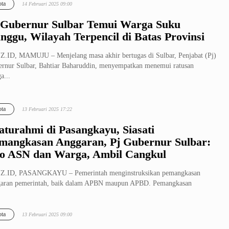
ta
14 Februari 2025 09:00
 Gubernur Sulbar Temui Warga Suku
nggu, Wilayah Terpencil di Batas Provinsi
.ID, MAMUJU – Menjelang masa akhir bertugas di Sulbar, Penjabat (Pj)
rnur Sulbar, Bahtiar Baharuddin, menyempatkan menemui ratusan
a...
ta
13 Februari 2025 17:22
laturahmi di Pasangkayu, Siasati
mangkasan Anggaran, Pj Gubernur Sulbar:
o ASN dan Warga, Ambil Cangkul
Z.ID, PASANGKAYU – Pemerintah menginstruksikan pemangkasan
garan pemerintah, baik dalam APBN maupun APBD. Pemangkasan
aran tersebut, t...
ta
13 Februari 2025 09:00