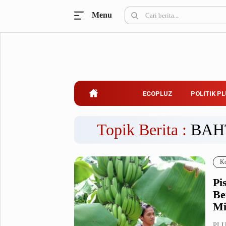
Menu
Ecopluz
Perbankan
Perhotelan
Properti
Belanja
ECOPLUZ
POLITIK P
Konstruksi
Kuliner
UMKM & Koperasi
Topik Berita :
BAH
Politik Pluz
Ko
KPU & Bawaslu
Pemilu
Pi
Parlemen
Partai Politik
Be
Pilkada
Pilpres
Mi
Tokoh
PLU