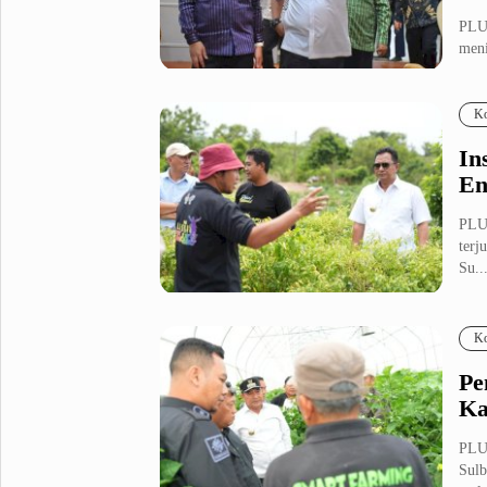
PLUZ
meni
m...
Ko
In
En
PLU
terj
Su..
Ko
Pe
Ka
PLU
Sulb