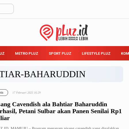
LUZ
METRO PLUZ
SPORT PLUZ
LIFESTYLE PLUZ
KOM
TIAR-BAHARUDDIN
ta
17 Februari 2025 16:29
sang Cavendish ala Bahtiar Baharuddin
rhasil, Petani Sulbar akan Panen Senilai Rp1
liar
Z.ID, MAMUJU – Program menanam pisang cavendish yang digalakkan