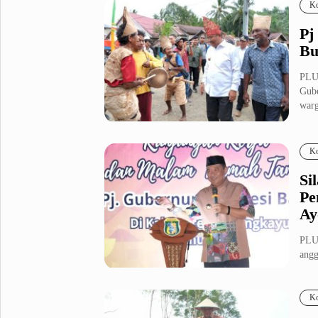
Ko
Pj
Bu
PLUZ
Gube
warg
Ko
Si
Pe
Ay
PLU
ang
angg
Ko