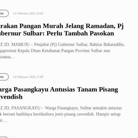
ta
14 Februari 2025 23:01
rakan Pangan Murah Jelang Ramadan, Pj
bernur Sulbar: Perlu Tambah Pasokan
.ID, MAMUJU – Penjabat (Pj) Gubernur Sulbar, Bahtiar Baharuddin,
apresiasi Kepala Dinas Ketahanan Pangan Provinsi Sulbar atas
ksanaa...
ta
14 Februari 2025 11:00
rga Pasangkayu Antusias Tanam Pisang
vendish
Z.ID, PASANGKAYU – Warga Pasangkayu, Sulbar semakin antusias
k bertani budidaya hortikultura jenis pisang cavendish. Hampir setiap
n ...