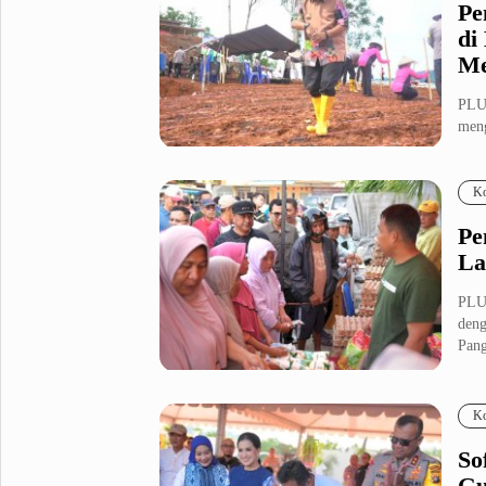
Pe
di
Me
PLUZ
meng
S...
Ko
Pe
La
PLUZ
deng
Pang
Ko
So
Gu