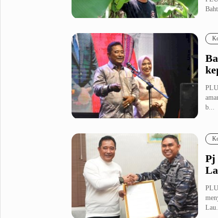
Baht
Metro Pluz
...
Hukum & Kriminal
Internasional
Ko
Kota
Citizen
Ba
Nasional
Pemerintahan
ke
Pendidikan
PLUZ
aman
b...
Sport Pluz
Sepakbola
Futsal
Ko
MotoGP
Bulutangkis
Tinju
Golf
Pj
La
Formula 1
PLUZ
Lifestyle Pluz
meny
Lau.
Entertainment
Infotainment