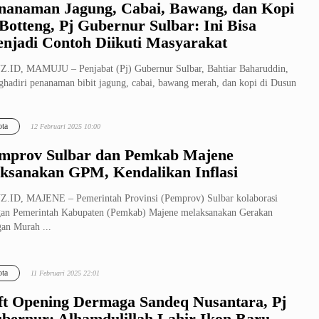
nanaman Jagung, Cabai, Bawang, dan Kopi
 Botteng, Pj Gubernur Sulbar: Ini Bisa
njadi Contoh Diikuti Masyarakat
.ID, MAMUJU – Penjabat (Pj) Gubernur Sulbar, Bahtiar Baharuddin,
hadiri penanaman bibit jagung, cabai, bawang merah, dan kopi di Dusun
ta
12 Februari 2025 10:00
mprov Sulbar dan Pemkab Majene
ksanakan GPM, Kendalikan Inflasi
.ID, MAJENE – Pemerintah Provinsi (Pemprov) Sulbar kolaborasi
an Pemerintah Kabupaten (Pemkab) Majene melaksanakan Gerakan
an Murah ...
ta
11 Februari 2025 22:01
ft Opening Dermaga Sandeq Nusantara, Pj
bernur: Alhamdulillah Lahir Ikon Baru